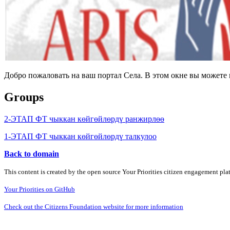
Добро пожаловать на ваш портал Села. В этом окне вы может
Groups
2-ЭТАП ФТ чыккан көйгөйлөрдү ранжирлөө
1-ЭТАП ФТ чыккан көйгөйлөрдү талкулоо
Back to domain
This content is created by the open source Your Priorities citizen engagement pl
Your Priorities on GitHub
Check out the Citizens Foundation website for more information