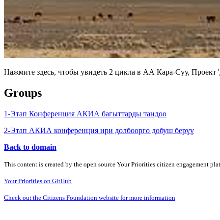
Нажмите здесь, чтобы увидеть 2 цикла в АА Кара-Суу, Проект
Groups
1-Этап Конференция АКИА багыттарды тандоо
2-Этап АКИА конференция ири долбоорго добуш берүү
Back to domain
This content is created by the open source Your Priorities citizen engagement pl
Your Priorities on GitHub
Check out the Citizens Foundation website for more information