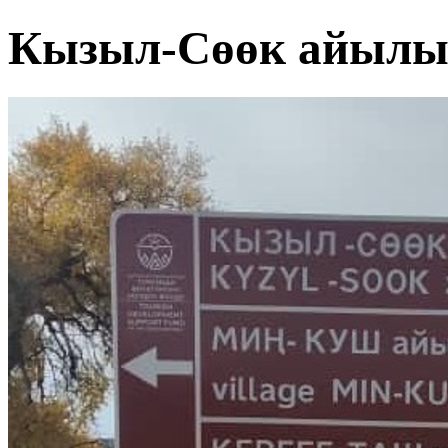
Кызыл-Сөөк айыл