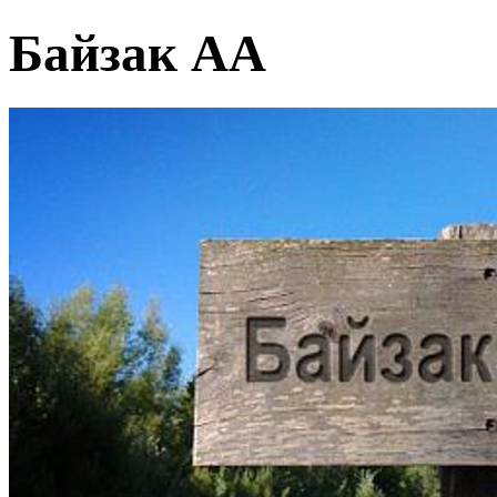
Байзак АА