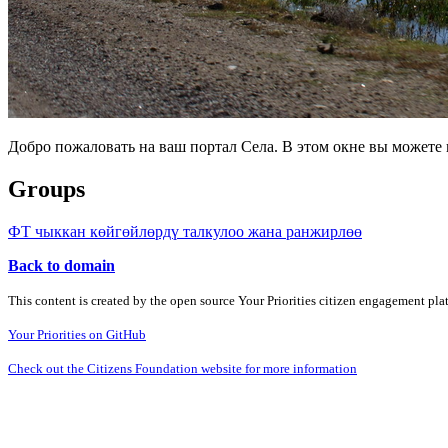
Добро пожаловать на ваш портал Села. В этом окне вы может
Groups
ФТ чыккан көйгөйлөрдү талкулоо жана ранжирлөө
Back to domain
This content is created by the open source Your Priorities citizen engagement pl
Your Priorities on GitHub
Check out the Citizens Foundation website for more information