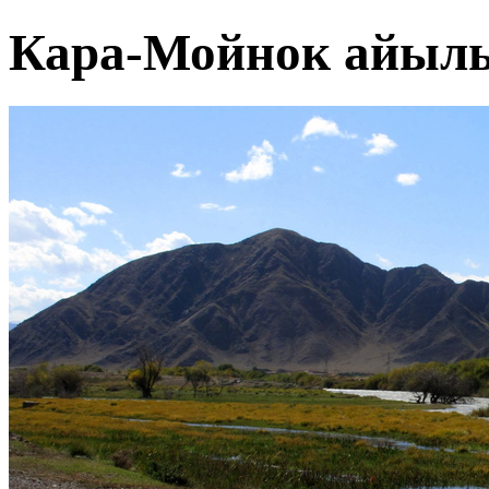
Кара-Мойнок айыл