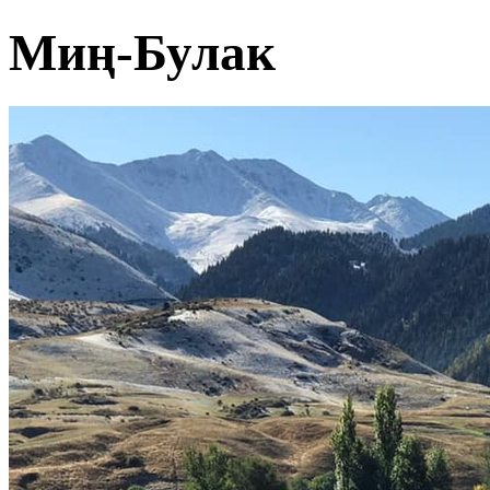
Миң-Булак