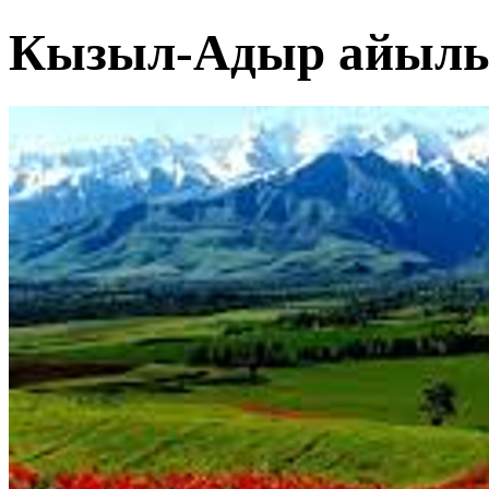
Кызыл-Адыр айыл